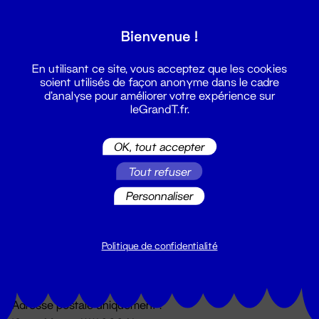
Grand T :
Bienvenue !
S'inscrire
En utilisant ce site, vous acceptez que les cookies
soient utilisés de façon anonyme dans le cadre
d'analyse pour améliorer votre expérience sur
leGrandT.fr.
OK, tout accepter
Tout refuser
Personnaliser
Billetterie
02 51 88 25 25
billetterie@leGrandT.fr
Politique de confidentialité
Du lundi au vendredi 14h → 18h
🚨 Accueil physique impossible jusqu'à l'ouverture
Adresse postale uniquement :