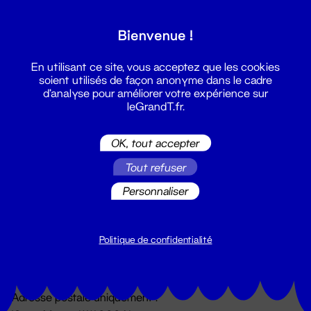
Grand T :
Bienvenue !
S'inscrire
En utilisant ce site, vous acceptez que les cookies
soient utilisés de façon anonyme dans le cadre
d'analyse pour améliorer votre expérience sur
leGrandT.fr.
OK, tout accepter
Tout refuser
Personnaliser
Billetterie
02 51 88 25 25
billetterie@leGrandT.fr
Politique de confidentialité
Du lundi au vendredi 14h → 18h
🚨 Accueil physique impossible jusqu'à l'ouverture
Adresse postale uniquement :