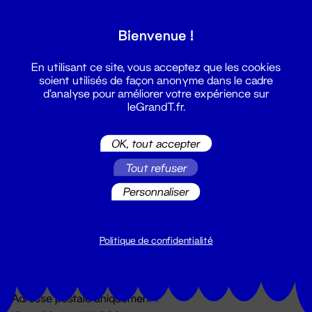
Grand T :
Bienvenue !
S'inscrire
En utilisant ce site, vous acceptez que les cookies
soient utilisés de façon anonyme dans le cadre
d'analyse pour améliorer votre expérience sur
leGrandT.fr.
OK, tout accepter
Tout refuser
Personnaliser
Billetterie
02 51 88 25 25
billetterie@leGrandT.fr
Politique de confidentialité
Du lundi au vendredi 14h → 18h
🚨 Accueil physique impossible jusqu'à l'ouverture
Adresse postale uniquement :