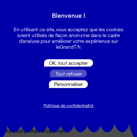
Grand T :
Bienvenue !
S'inscrire
En utilisant ce site, vous acceptez que les cookies
soient utilisés de façon anonyme dans le cadre
d'analyse pour améliorer votre expérience sur
leGrandT.fr.
OK, tout accepter
Tout refuser
Personnaliser
Billetterie
02 51 88 25 25
billetterie@leGrandT.fr
Politique de confidentialité
Du lundi au vendredi 14h → 18h
🚨 Accueil physique impossible jusqu'à l'ouverture
Adresse postale uniquement :