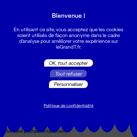
Grand T :
Bienvenue !
S'inscrire
En utilisant ce site, vous acceptez que les cookies
soient utilisés de façon anonyme dans le cadre
d'analyse pour améliorer votre expérience sur
leGrandT.fr.
OK, tout accepter
Tout refuser
Personnaliser
Billetterie
02 51 88 25 25
billetterie@leGrandT.fr
Politique de confidentialité
Du lundi au vendredi 14h → 18h
🚨 Accueil physique impossible jusqu'à l'ouverture
Adresse postale uniquement :