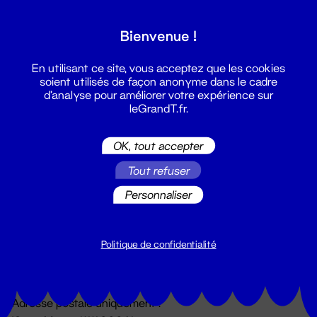
Grand T :
Bienvenue !
S'inscrire
En utilisant ce site, vous acceptez que les cookies
soient utilisés de façon anonyme dans le cadre
d'analyse pour améliorer votre expérience sur
leGrandT.fr.
OK, tout accepter
Tout refuser
Personnaliser
Billetterie
02 51 88 25 25
billetterie@leGrandT.fr
Politique de confidentialité
Du lundi au vendredi 14h → 18h
🚨 Accueil physique impossible jusqu'à l'ouverture
Adresse postale uniquement :