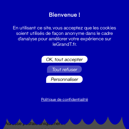
Grand T :
Bienvenue !
S'inscrire
En utilisant ce site, vous acceptez que les cookies
soient utilisés de façon anonyme dans le cadre
d'analyse pour améliorer votre expérience sur
leGrandT.fr.
OK, tout accepter
Tout refuser
Personnaliser
Billetterie
02 51 88 25 25
billetterie@leGrandT.fr
Politique de confidentialité
Du lundi au vendredi 14h → 18h
🚨 Accueil physique impossible jusqu'à l'ouverture
Adresse postale uniquement :