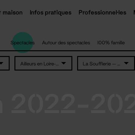
t maison
Infos pratiques
Professionnel·les
Spectacles
Autour des spectacles
100% famille
Ailleurs en Loire-Atlantique
La Soufflerie — L'Auditorium
n 2022-20