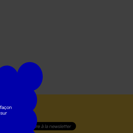
 façon
 sur
S'inscrire
à la newsletter