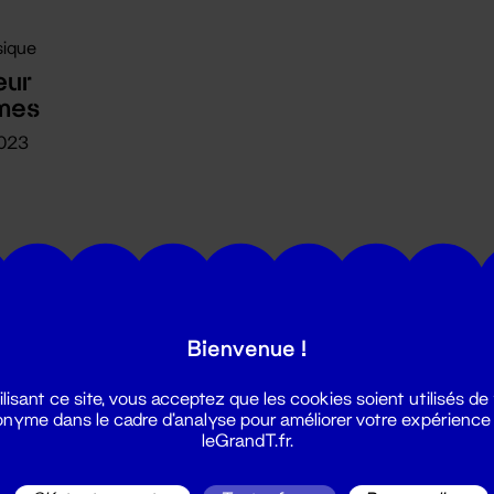
ique
œur
mes
2023
Bienvenue !
utes les actualités du Grand T :
ilisant ce site, vous acceptez que les cookies soient utilisés de
nyme dans le cadre d'analyse pour améliorer votre expérience
leGrandT.fr.