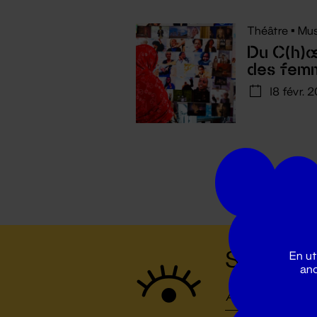
Théâtre
•
Mus
Du C(h)
des fem
18 févr. 
Suivez to
En ut
ano