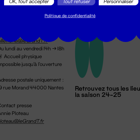
OK, tout accepter
Tout refuser
Personnaliser
Politique de confidentialité
illetterie
2 51 88 25 25
illetterie@leGrandT.fr
u lundi au vendredi 14h → 18h
 Accueil physique
mpossible jusqu'à l'ouverture
dresse postale uniquement :
19 rue Morand 44000 Nantes
Retrouvez tous les lie
la saison 24-25
ontact presse
nnie Ploteau
loteau@leGrandT.fr