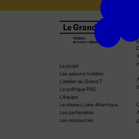
B
0
b
D

i
Le projet
Les saisons mobiles
A
L'atelier du Grand T
La politique RSE
L'équipe
Le réseau Loire-Atlantique
C
Les partenaires
A
Les ressources
p