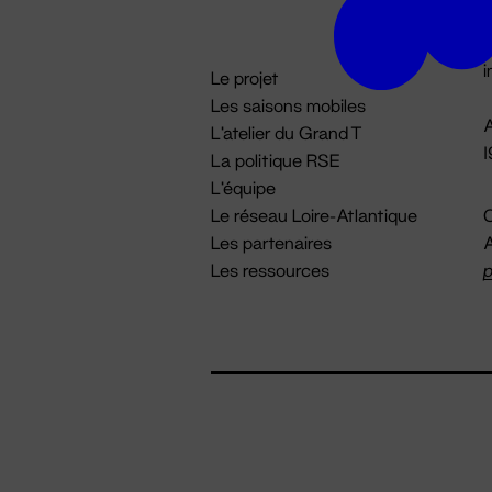
D

i
Le projet
Les saisons mobiles
A
L'atelier du Grand T
La politique RSE
L'équipe
Le réseau Loire-Atlantique
C
Les partenaires
A
Les ressources
p