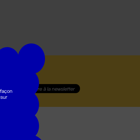
S'inscrire
à la newsletter
 façon
 sur