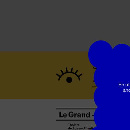
Suivez to
En ut
ano
B
0
b