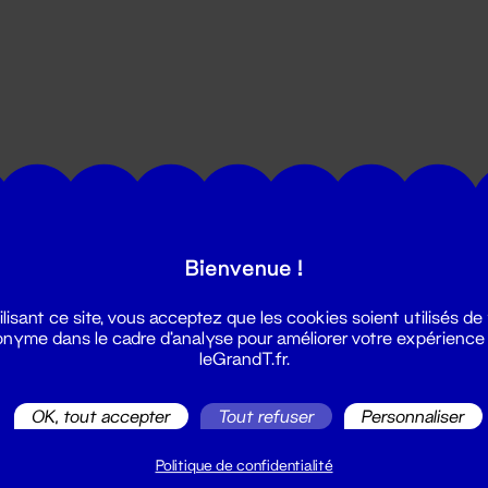
utes les actualités du Grand T :
Bienvenue !
ilisant ce site, vous acceptez que les cookies soient utilisés de
nyme dans le cadre d'analyse pour améliorer votre expérience
leGrandT.fr.
OK, tout accepter
Tout refuser
Personnaliser
illetterie
2 51 88 25 25
Politique de confidentialité
illetterie@leGrandT.fr