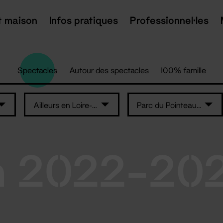
t maison
Infos pratiques
Professionnel·les
Spectacles
Autour des spectacles
100% famille
Ailleurs en Loire-Atlantique
Parc du Pointeau - Saint-Brévin-les-Pins
n 2022-20