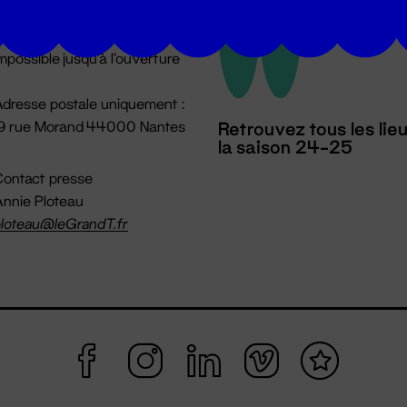
u lundi au vendredi 14h → 18h
 Accueil physique
mpossible jusqu'à l'ouverture
dresse postale uniquement :
19 rue Morand 44000 Nantes
Retrouvez tous les lie
la saison 24-25
ontact presse
nnie Ploteau
loteau@leGrandT.fr