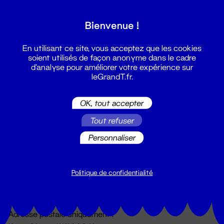
Grand T :
Bienvenue !
S'inscrire
En utilisant ce site, vous acceptez que les cookies
soient utilisés de façon anonyme dans le cadre
d'analyse pour améliorer votre expérience sur
leGrandT.fr.
OK, tout accepter
Tout refuser
Personnaliser
Billetterie
02 51 88 25 25
billetterie@leGrandT.fr
Politique de confidentialité
Du lundi au vendredi 14h → 18h
🚨 Accueil physique impossible jusqu'à l'ouverture
Adresse postale uniquement :