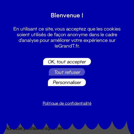
Grand T :
Bienvenue !
S'inscrire
En utilisant ce site, vous acceptez que les cookies
soient utilisés de façon anonyme dans le cadre
d'analyse pour améliorer votre expérience sur
leGrandT.fr.
OK, tout accepter
Tout refuser
Personnaliser
Billetterie
02 51 88 25 25
billetterie@leGrandT.fr
Politique de confidentialité
Du lundi au vendredi 14h → 18h
🚨 Accueil physique impossible jusqu'à l'ouverture
Adresse postale uniquement :