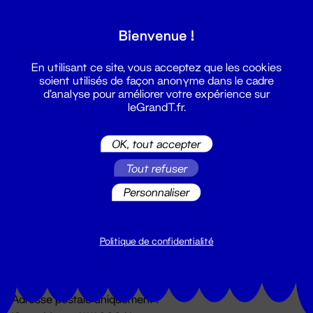
Grand T :
Bienvenue !
S'inscrire
En utilisant ce site, vous acceptez que les cookies
soient utilisés de façon anonyme dans le cadre
d'analyse pour améliorer votre expérience sur
leGrandT.fr.
OK, tout accepter
Tout refuser
Personnaliser
Billetterie
02 51 88 25 25
billetterie@leGrandT.fr
Politique de confidentialité
Du lundi au vendredi 14h → 18h
🚨 Accueil physique impossible jusqu'à l'ouverture
Adresse postale uniquement :