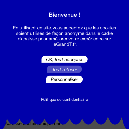
Grand T :
Bienvenue !
S'inscrire
En utilisant ce site, vous acceptez que les cookies
soient utilisés de façon anonyme dans le cadre
d'analyse pour améliorer votre expérience sur
leGrandT.fr.
OK, tout accepter
Tout refuser
Personnaliser
Billetterie
02 51 88 25 25
billetterie@leGrandT.fr
Politique de confidentialité
Du lundi au vendredi 14h → 18h
🚨 Accueil physique impossible jusqu'à l'ouverture
Adresse postale uniquement :