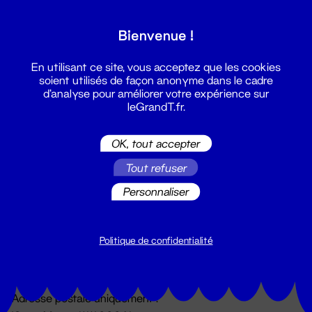
Grand T :
Bienvenue !
S'inscrire
En utilisant ce site, vous acceptez que les cookies
soient utilisés de façon anonyme dans le cadre
d'analyse pour améliorer votre expérience sur
leGrandT.fr.
OK, tout accepter
Tout refuser
Personnaliser
Billetterie
02 51 88 25 25
billetterie@leGrandT.fr
Politique de confidentialité
Du lundi au vendredi 14h → 18h
🚨 Accueil physique impossible jusqu'à l'ouverture
Adresse postale uniquement :