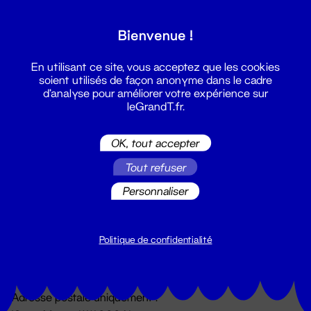
Grand T :
Bienvenue !
S'inscrire
En utilisant ce site, vous acceptez que les cookies
soient utilisés de façon anonyme dans le cadre
d'analyse pour améliorer votre expérience sur
leGrandT.fr.
OK, tout accepter
Tout refuser
Personnaliser
Billetterie
02 51 88 25 25
billetterie@leGrandT.fr
Politique de confidentialité
Du lundi au vendredi 14h → 18h
🚨 Accueil physique impossible jusqu'à l'ouverture
Adresse postale uniquement :