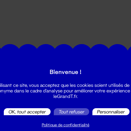
utes les actualités du Grand T :
Bienvenue !
ilisant ce site, vous acceptez que les cookies soient utilisés de
nyme dans le cadre d'analyse pour améliorer votre expérience
leGrandT.fr.
OK, tout accepter
Tout refuser
Personnaliser
illetterie
2 51 88 25 25
Politique de confidentialité
illetterie@leGrandT.fr