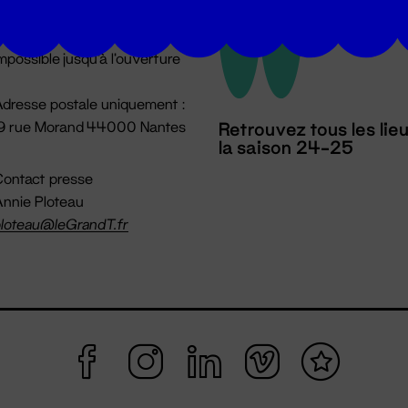
u lundi au vendredi 14h → 18h
 Accueil physique
mpossible jusqu'à l'ouverture
dresse postale uniquement :
19 rue Morand 44000 Nantes
Retrouvez tous les lie
la saison 24-25
ontact presse
nnie Ploteau
loteau@leGrandT.fr