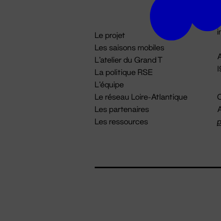
D

i
Le projet
Les saisons mobiles
A
L'atelier du Grand T
La politique RSE
L'équipe
Le réseau Loire-Atlantique
C
Les partenaires
A
Les ressources
p