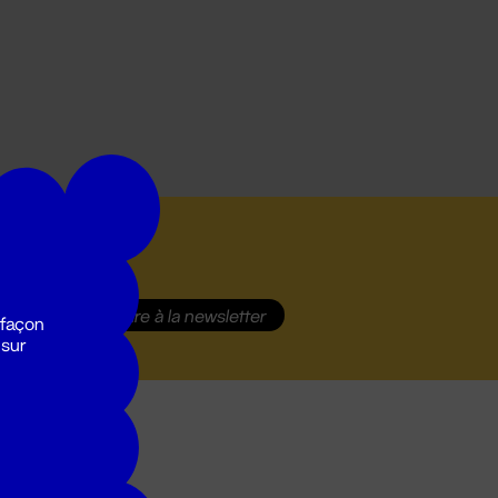
S'inscrire
à la newsletter
 façon
 sur