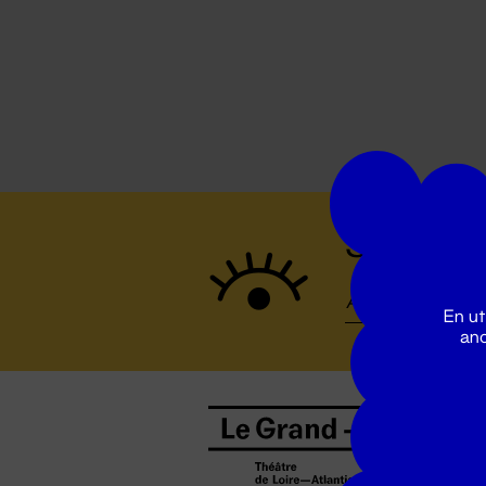
Suivez to
En ut
ano
B
0
b