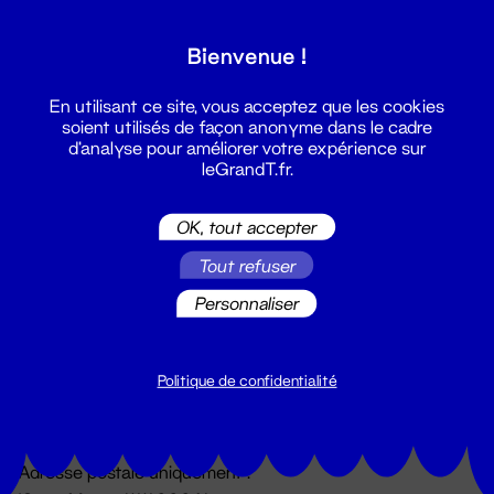
Grand T :
Bienvenue !
S'inscrire
En utilisant ce site, vous acceptez que les cookies
soient utilisés de façon anonyme dans le cadre
d'analyse pour améliorer votre expérience sur
leGrandT.fr.
OK, tout accepter
Tout refuser
Personnaliser
Billetterie
02 51 88 25 25
billetterie@leGrandT.fr
Politique de confidentialité
Du lundi au vendredi 14h → 18h
🚨 Accueil physique impossible jusqu'à l'ouverture
Adresse postale uniquement :