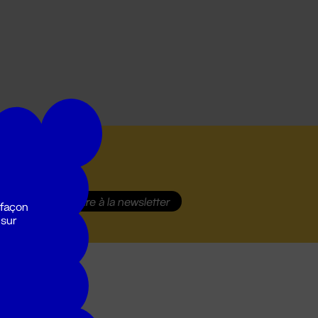
S'inscrire
à la newsletter
 façon
 sur