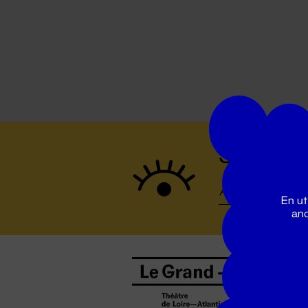
Suivez to
En ut
ano
B
0
b