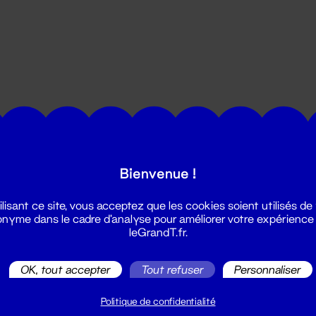
utes les actualités du Grand T :
Bienvenue !
ilisant ce site, vous acceptez que les cookies soient utilisés de
nyme dans le cadre d'analyse pour améliorer votre expérience
leGrandT.fr.
OK, tout accepter
Tout refuser
Personnaliser
illetterie
2 51 88 25 25
Politique de confidentialité
illetterie@leGrandT.fr