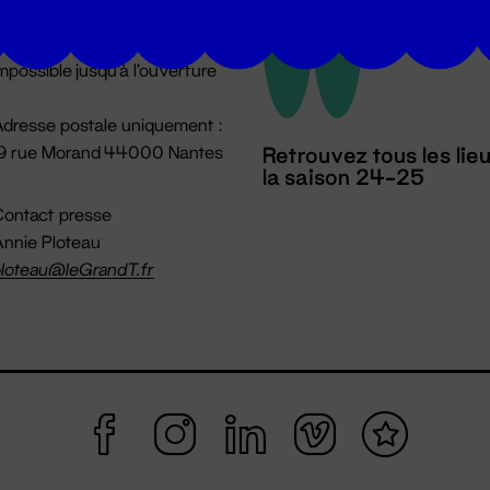
u lundi au vendredi 14h → 18h
 Accueil physique
mpossible jusqu'à l'ouverture
dresse postale uniquement :
19 rue Morand 44000 Nantes
Retrouvez tous les lie
la saison 24-25
ontact presse
nnie Ploteau
loteau@leGrandT.fr