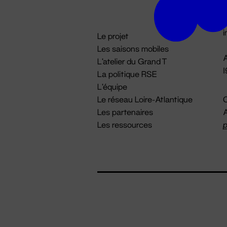
D

i
Le projet
Les saisons mobiles
A
L'atelier du Grand T
La politique RSE
L'équipe
Le réseau Loire-Atlantique
C
Les partenaires
A
Les ressources
p