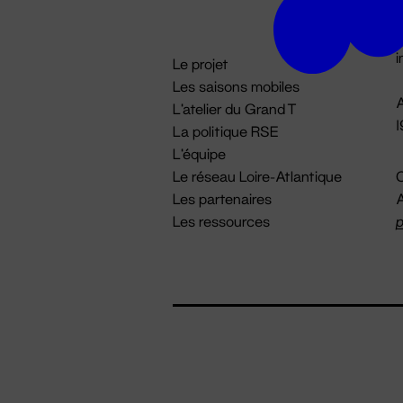
D

i
Le projet
Les saisons mobiles
A
L'atelier du Grand T
La politique RSE
L'équipe
Le réseau Loire-Atlantique
C
Les partenaires
A
Les ressources
p