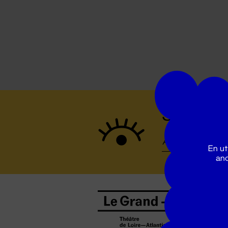
Suivez to
En ut
ano
B
0
b