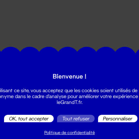
utes les actualités du Grand T :
Bienvenue !
ilisant ce site, vous acceptez que les cookies soient utilisés de
nyme dans le cadre d'analyse pour améliorer votre expérience
leGrandT.fr.
OK, tout accepter
Tout refuser
Personnaliser
illetterie
2 51 88 25 25
Politique de confidentialité
illetterie@leGrandT.fr