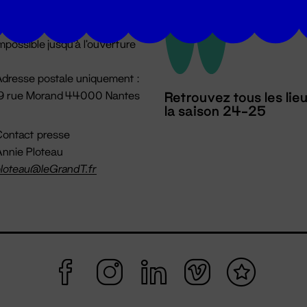
u lundi au vendredi 14h → 18h
 Accueil physique
mpossible jusqu'à l'ouverture
dresse postale uniquement :
19 rue Morand 44000 Nantes
Retrouvez tous les lie
la saison 24-25
ontact presse
nnie Ploteau
loteau@leGrandT.fr