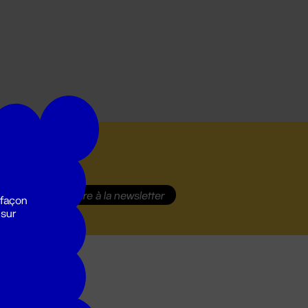
S'inscrire
à la newsletter
 façon
 sur