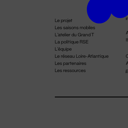
D

i
Le projet
Les saisons mobiles
A
L'atelier du Grand T
La politique RSE
L'équipe
Le réseau Loire-Atlantique
C
Les partenaires
A
Les ressources
p