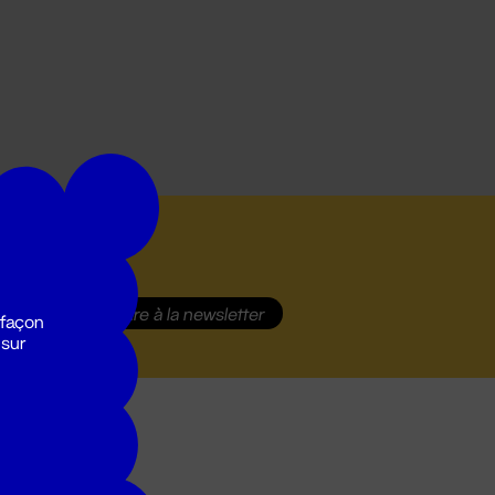
S'inscrire
à la newsletter
 façon
 sur