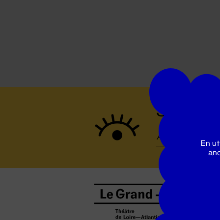
Suivez to
En ut
ano
B
0
b