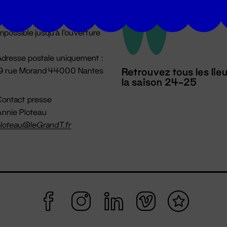
u lundi au vendredi 14h → 18h
 Accueil physique
mpossible jusqu'à l'ouverture
dresse postale uniquement :
19 rue Morand 44000 Nantes
Retrouvez tous les lie
la saison 24-25
ontact presse
nnie Ploteau
loteau@leGrandT.fr