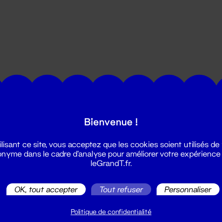
utes les actualités du Grand T :
Bienvenue !
ilisant ce site, vous acceptez que les cookies soient utilisés de
nyme dans le cadre d'analyse pour améliorer votre expérience
leGrandT.fr.
OK, tout accepter
Tout refuser
Personnaliser
illetterie
2 51 88 25 25
Politique de confidentialité
illetterie@leGrandT.fr