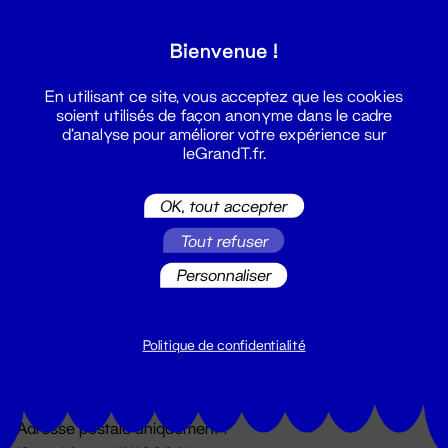
Grand T :
Bienvenue !
S'inscrire
En utilisant ce site, vous acceptez que les cookies
soient utilisés de façon anonyme dans le cadre
d'analyse pour améliorer votre expérience sur
leGrandT.fr.
OK, tout accepter
Tout refuser
Personnaliser
Billetterie
02 51 88 25 25
billetterie@leGrandT.fr
Politique de confidentialité
Du lundi au vendredi 14h → 18h
🚨 Accueil physique impossible jusqu'à l'ouverture
Adresse postale uniquement :