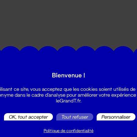
utes les actualités du Grand T :
Bienvenue !
ilisant ce site, vous acceptez que les cookies soient utilisés de
nyme dans le cadre d'analyse pour améliorer votre expérience
leGrandT.fr.
OK, tout accepter
Tout refuser
Personnaliser
illetterie
2 51 88 25 25
Politique de confidentialité
illetterie@leGrandT.fr