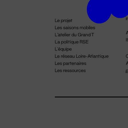
D

i
Le projet
Les saisons mobiles
A
L'atelier du Grand T
La politique RSE
L'équipe
Le réseau Loire-Atlantique
C
Les partenaires
A
Les ressources
p