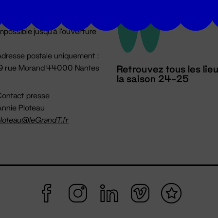
u lundi au vendredi 14h → 18h
 Accueil physique
mpossible jusqu'à l'ouverture
dresse postale uniquement :
19 rue Morand 44000 Nantes
Retrouvez tous les lie
la saison 24-25
ontact presse
nnie Ploteau
loteau@leGrandT.fr