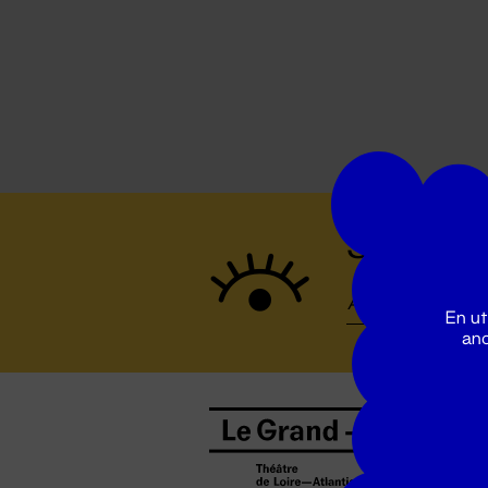
Suivez to
En ut
ano
B
0
b