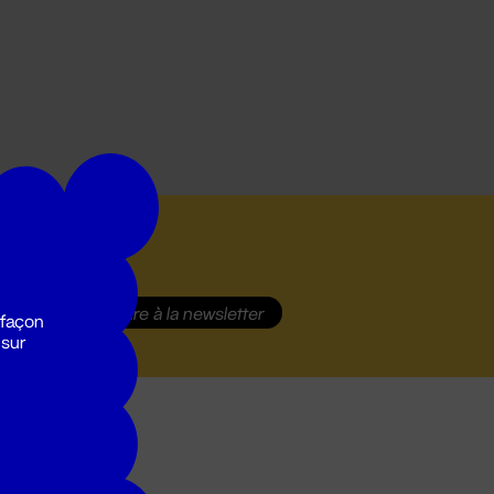
S'inscrire
à la newsletter
 façon
 sur