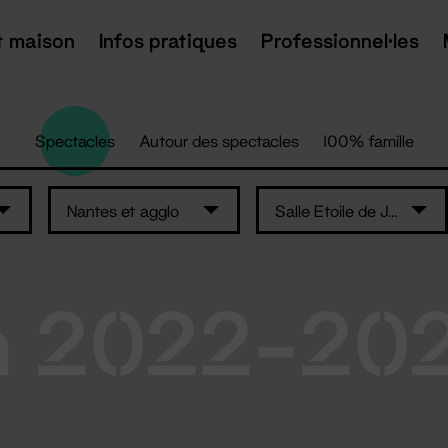
t maison
Infos pratiques
Professionnel·les
Spectacles
Autour des spectacles
100% famille
Nantes et agglo
Salle Etoile de Jade -St-Brévin-les-Pins
n 2022-20