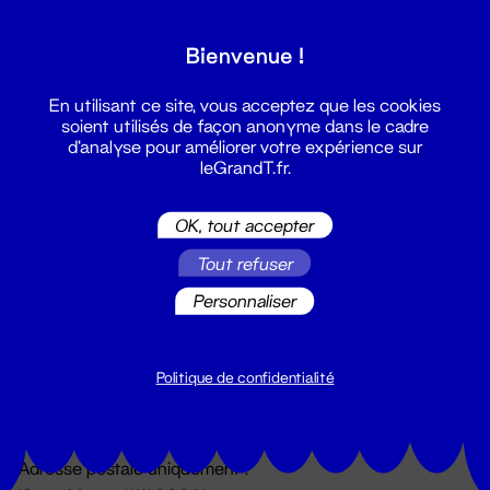
Grand T :
Bienvenue !
S'inscrire
En utilisant ce site, vous acceptez que les cookies
soient utilisés de façon anonyme dans le cadre
d'analyse pour améliorer votre expérience sur
leGrandT.fr.
OK, tout accepter
Tout refuser
Personnaliser
Billetterie
02 51 88 25 25
billetterie@leGrandT.fr
Politique de confidentialité
Du lundi au vendredi 14h → 18h
🚨 Accueil physique impossible jusqu'à l'ouverture
Adresse postale uniquement :