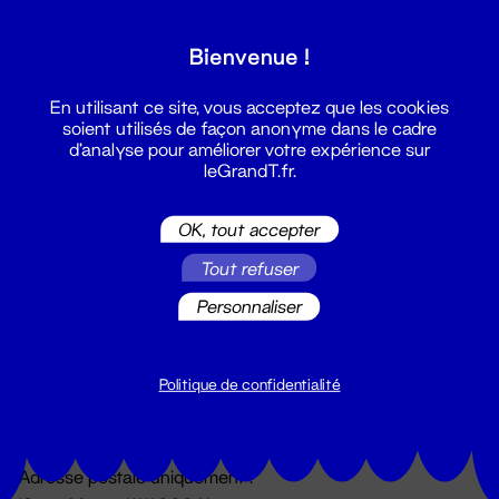
Grand T :
Bienvenue !
S'inscrire
En utilisant ce site, vous acceptez que les cookies
soient utilisés de façon anonyme dans le cadre
d'analyse pour améliorer votre expérience sur
leGrandT.fr.
OK, tout accepter
Tout refuser
Personnaliser
Billetterie
02 51 88 25 25
billetterie@leGrandT.fr
Politique de confidentialité
Du lundi au vendredi 14h → 18h
🚨 Accueil physique impossible jusqu'à l'ouverture
Adresse postale uniquement :