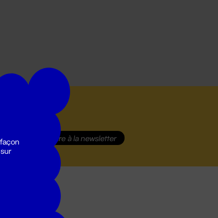
S'inscrire
à la newsletter
 façon
 sur