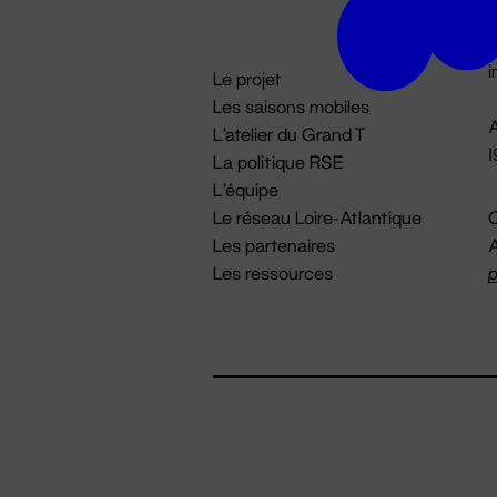
D

i
Le projet
Les saisons mobiles
A
L'atelier du Grand T
La politique RSE
L'équipe
Le réseau Loire-Atlantique
C
Les partenaires
A
Les ressources
p