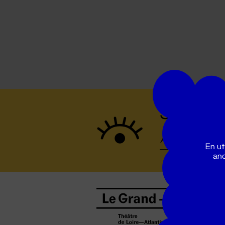
Suivez to
En ut
ano
B
0
b