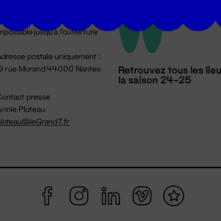
u lundi au vendredi 14h → 18h
 Accueil physique
mpossible jusqu'à l'ouverture
dresse postale uniquement :
19 rue Morand 44000 Nantes
Retrouvez tous les lie
la saison 24-25
ontact presse
nnie Ploteau
loteau@leGrandT.fr