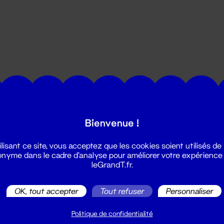
utes les actualités du Grand T :
Bienvenue !
ilisant ce site, vous acceptez que les cookies soient utilisés de
nyme dans le cadre d'analyse pour améliorer votre expérience
leGrandT.fr.
OK, tout accepter
Tout refuser
Personnaliser
illetterie
2 51 88 25 25
Politique de confidentialité
illetterie@leGrandT.fr