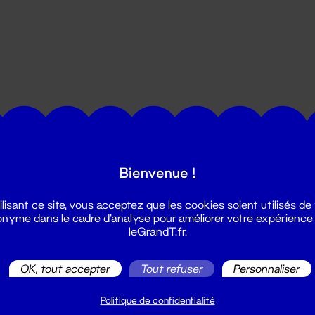
utes les actualités du Grand T :
Bienvenue !
ilisant ce site, vous acceptez que les cookies soient utilisés de
nyme dans le cadre d'analyse pour améliorer votre expérience
leGrandT.fr.
OK, tout accepter
Tout refuser
Personnaliser
illetterie
2 51 88 25 25
Politique de confidentialité
illetterie@leGrandT.fr