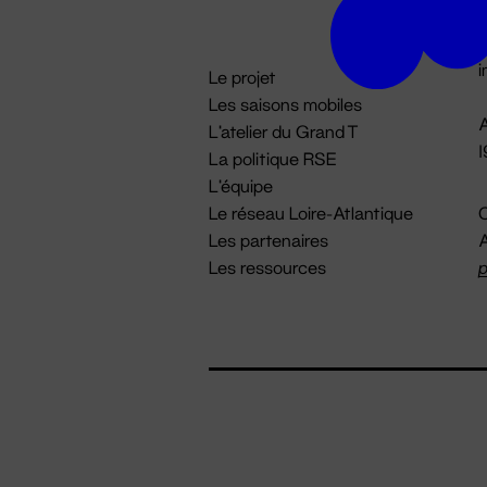
D

i
Le projet
Les saisons mobiles
A
L'atelier du Grand T
La politique RSE
L'équipe
Le réseau Loire-Atlantique
C
Les partenaires
A
Les ressources
p