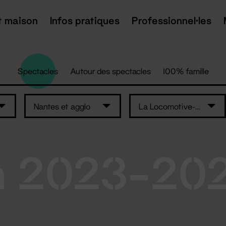
t maison
Infos pratiques
Professionnel·les
Spectacles
Autour des spectacles
100% famille
Nantes et agglo
La Locomotive-maison de quartier Erdre..
n 2023-20