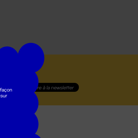
S'inscrire
à la newsletter
 façon
 sur