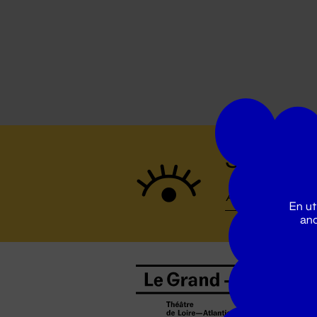
Suivez to
En ut
ano
B
0
b