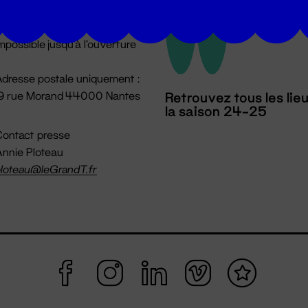
u lundi au vendredi 14h → 18h
 Accueil physique
mpossible jusqu'à l'ouverture
dresse postale uniquement :
19 rue Morand 44000 Nantes
Retrouvez tous les lie
la saison 24-25
ontact presse
nnie Ploteau
loteau@leGrandT.fr