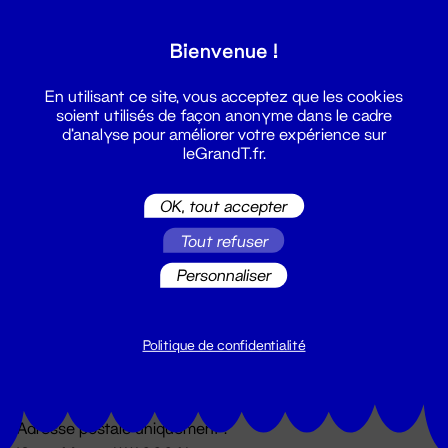
Grand T :
Bienvenue !
S'inscrire
En utilisant ce site, vous acceptez que les cookies
soient utilisés de façon anonyme dans le cadre
d'analyse pour améliorer votre expérience sur
leGrandT.fr.
OK, tout accepter
Tout refuser
Personnaliser
Billetterie
02 51 88 25 25
billetterie@leGrandT.fr
Politique de confidentialité
Du lundi au vendredi 14h → 18h
🚨 Accueil physique impossible jusqu'à l'ouverture
Adresse postale uniquement :