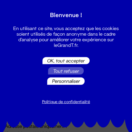
Grand T :
Bienvenue !
S'inscrire
En utilisant ce site, vous acceptez que les cookies
soient utilisés de façon anonyme dans le cadre
d'analyse pour améliorer votre expérience sur
leGrandT.fr.
OK, tout accepter
Tout refuser
Personnaliser
Billetterie
02 51 88 25 25
billetterie@leGrandT.fr
Politique de confidentialité
Du lundi au vendredi 14h → 18h
🚨 Accueil physique impossible jusqu'à l'ouverture
Adresse postale uniquement :