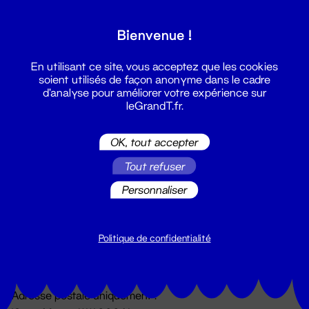
Grand T :
Bienvenue !
S'inscrire
En utilisant ce site, vous acceptez que les cookies
soient utilisés de façon anonyme dans le cadre
d'analyse pour améliorer votre expérience sur
leGrandT.fr.
OK, tout accepter
Tout refuser
Personnaliser
Billetterie
02 51 88 25 25
billetterie@leGrandT.fr
Politique de confidentialité
Du lundi au vendredi 14h → 18h
🚨 Accueil physique impossible jusqu'à l'ouverture
Adresse postale uniquement :