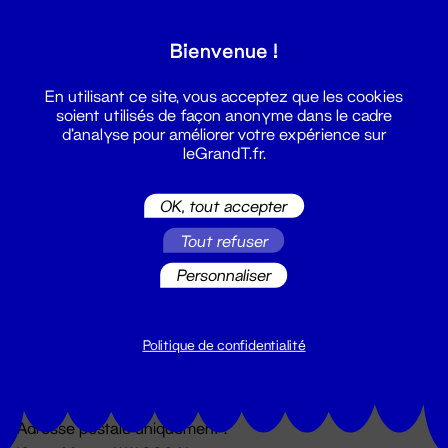
Grand T :
Bienvenue !
S'inscrire
En utilisant ce site, vous acceptez que les cookies
soient utilisés de façon anonyme dans le cadre
d'analyse pour améliorer votre expérience sur
leGrandT.fr.
OK, tout accepter
Tout refuser
Personnaliser
Billetterie
02 51 88 25 25
billetterie@leGrandT.fr
Politique de confidentialité
Du lundi au vendredi 14h → 18h
🚨 Accueil physique impossible jusqu'à l'ouverture
Adresse postale uniquement :