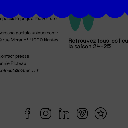
u lundi au vendredi 14h → 18h
 Accueil physique
mpossible jusqu'à l'ouverture
dresse postale uniquement :
19 rue Morand 44000 Nantes
Retrouvez tous les lie
la saison 24-25
ontact presse
nnie Ploteau
loteau@leGrandT.fr