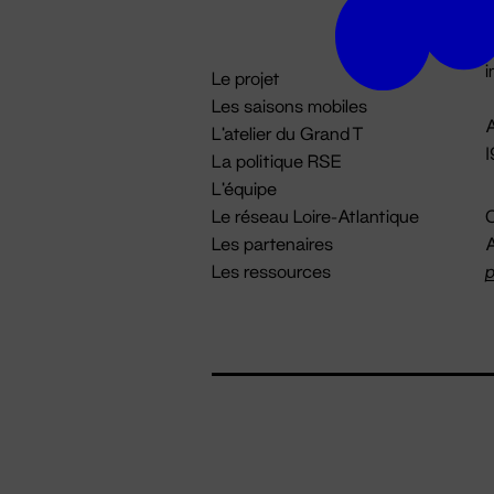
D

i
Le projet
Les saisons mobiles
A
L'atelier du Grand T
La politique RSE
L'équipe
Le réseau Loire-Atlantique
C
Les partenaires
A
Les ressources
p