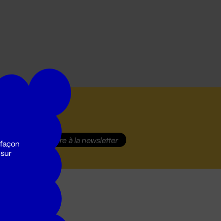
S'inscrire
à la newsletter
 façon
 sur