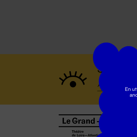
Suivez to
En ut
ano
B
0
b