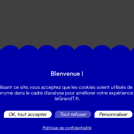
utes les actualités du Grand T :
Bienvenue !
ilisant ce site, vous acceptez que les cookies soient utilisés de
nyme dans le cadre d'analyse pour améliorer votre expérience
leGrandT.fr.
OK, tout accepter
Tout refuser
Personnaliser
illetterie
2 51 88 25 25
Politique de confidentialité
illetterie@leGrandT.fr