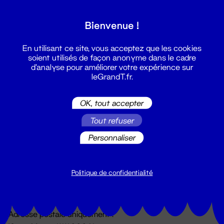
Grand T :
Bienvenue !
S'inscrire
En utilisant ce site, vous acceptez que les cookies
soient utilisés de façon anonyme dans le cadre
d'analyse pour améliorer votre expérience sur
leGrandT.fr.
OK, tout accepter
Tout refuser
Personnaliser
Billetterie
02 51 88 25 25
billetterie@leGrandT.fr
Politique de confidentialité
Du lundi au vendredi 14h → 18h
🚨 Accueil physique impossible jusqu'à l'ouverture
Adresse postale uniquement :