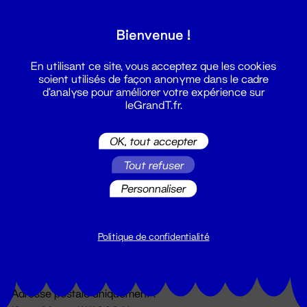
Grand T :
Bienvenue !
S'inscrire
En utilisant ce site, vous acceptez que les cookies
soient utilisés de façon anonyme dans le cadre
d'analyse pour améliorer votre expérience sur
leGrandT.fr.
OK, tout accepter
Tout refuser
Personnaliser
Billetterie
02 51 88 25 25
billetterie@leGrandT.fr
Politique de confidentialité
Du lundi au vendredi 14h → 18h
🚨 Accueil physique impossible jusqu'à l'ouverture
Adresse postale uniquement :