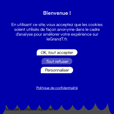
Grand T :
Bienvenue !
S'inscrire
En utilisant ce site, vous acceptez que les cookies
soient utilisés de façon anonyme dans le cadre
d'analyse pour améliorer votre expérience sur
leGrandT.fr.
OK, tout accepter
Tout refuser
Personnaliser
Billetterie
02 51 88 25 25
billetterie@leGrandT.fr
Politique de confidentialité
Du lundi au vendredi 14h → 18h
🚨 Accueil physique impossible jusqu'à l'ouverture
Adresse postale uniquement :