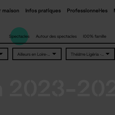
t maison
Infos pratiques
Professionnel·les
Spectacles
Autour des spectacles
100% famille
Ailleurs en Loire-Atlantique
Théâtre Ligéria - Sainte-Luce-sur-Loire
n 2023-20