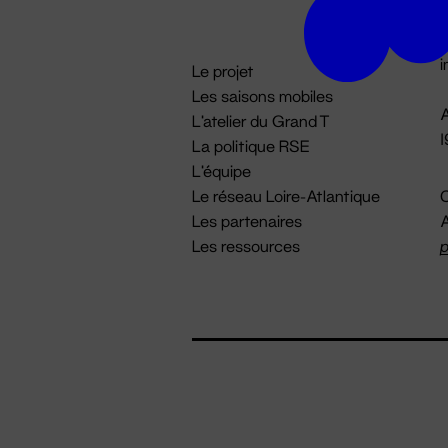
D

i
Le projet
Les saisons mobiles
A
L'atelier du Grand T
La politique RSE
L'équipe
Le réseau Loire-Atlantique
C
Les partenaires
A
Les ressources
p