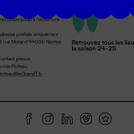
u lundi au vendredi 14h → 18h
 Accueil physique
mpossible jusqu'à l'ouverture
dresse postale uniquement :
19 rue Morand 44000 Nantes
Retrouvez tous les lie
la saison 24-25
ontact presse
nnie Ploteau
loteau@leGrandT.fr