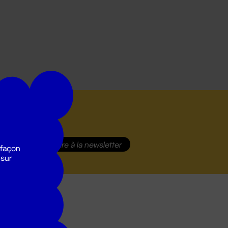
S'inscrire
à la newsletter
 façon
 sur