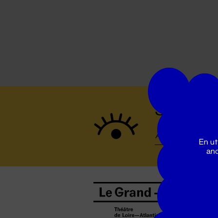
Suivez to
En ut
ano
B
0
b