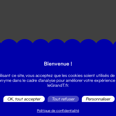
utes les actualités du Grand T :
Bienvenue !
ilisant ce site, vous acceptez que les cookies soient utilisés de
nyme dans le cadre d'analyse pour améliorer votre expérience
leGrandT.fr.
OK, tout accepter
Tout refuser
Personnaliser
illetterie
2 51 88 25 25
Politique de confidentialité
illetterie@leGrandT.fr