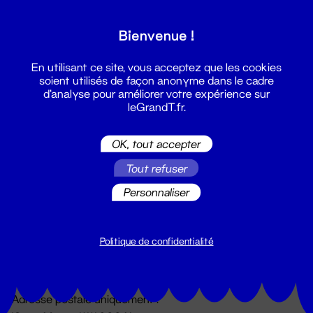
Grand T :
Bienvenue !
S'inscrire
En utilisant ce site, vous acceptez que les cookies
soient utilisés de façon anonyme dans le cadre
d'analyse pour améliorer votre expérience sur
leGrandT.fr.
OK, tout accepter
Tout refuser
Personnaliser
Billetterie
02 51 88 25 25
billetterie@leGrandT.fr
Politique de confidentialité
Du lundi au vendredi 14h → 18h
🚨 Accueil physique impossible jusqu'à l'ouverture
Adresse postale uniquement :