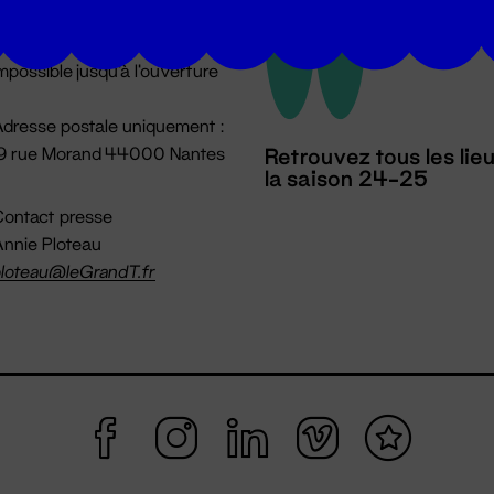
u lundi au vendredi 14h → 18h
 Accueil physique
mpossible jusqu'à l'ouverture
dresse postale uniquement :
19 rue Morand 44000 Nantes
Retrouvez tous les lie
la saison 24-25
ontact presse
nnie Ploteau
loteau@leGrandT.fr