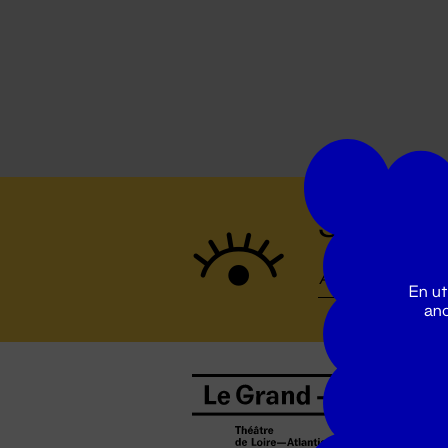
Suivez to
En ut
ano
B
0
b