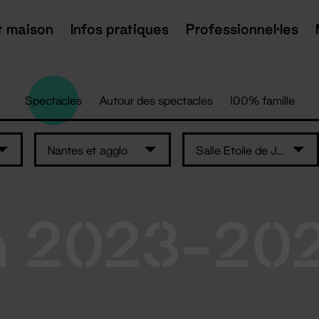
t maison
Infos pratiques
Professionnel·les
Spectacles
Autour des spectacles
100% famille
Nantes et agglo
Salle Etoile de Jade -St-Brévin-les-Pins
n 2023-20