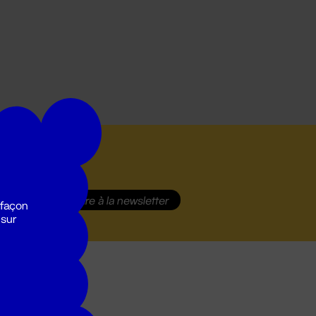
S'inscrire
à la newsletter
 façon
 sur