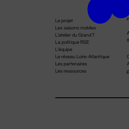
D

i
Le projet
Les saisons mobiles
A
L'atelier du Grand T
La politique RSE
L'équipe
Le réseau Loire-Atlantique
C
Les partenaires
A
Les ressources
p