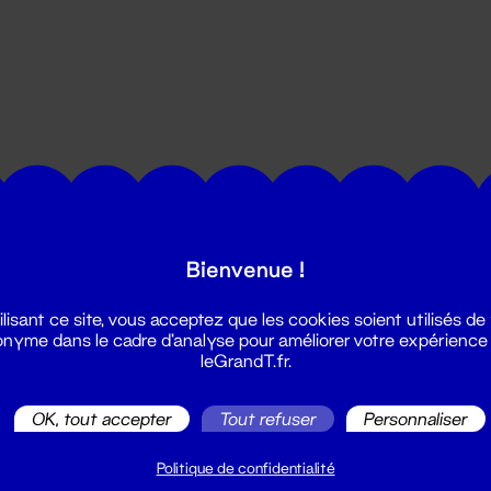
utes les actualités du Grand T :
Bienvenue !
ilisant ce site, vous acceptez que les cookies soient utilisés de
nyme dans le cadre d'analyse pour améliorer votre expérience
leGrandT.fr.
OK, tout accepter
Tout refuser
Personnaliser
illetterie
2 51 88 25 25
Politique de confidentialité
illetterie@leGrandT.fr