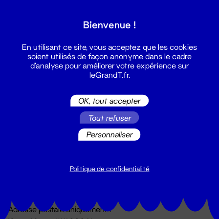
Grand T :
Bienvenue !
S'inscrire
En utilisant ce site, vous acceptez que les cookies
soient utilisés de façon anonyme dans le cadre
d'analyse pour améliorer votre expérience sur
leGrandT.fr.
OK, tout accepter
Tout refuser
Personnaliser
Billetterie
02 51 88 25 25
billetterie@leGrandT.fr
Politique de confidentialité
Du lundi au vendredi 14h → 18h
🚨 Accueil physique impossible jusqu'à l'ouverture
Adresse postale uniquement :