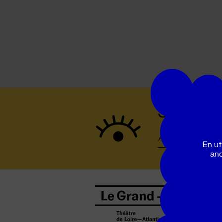
Suivez to
En ut
ano
B
0
b