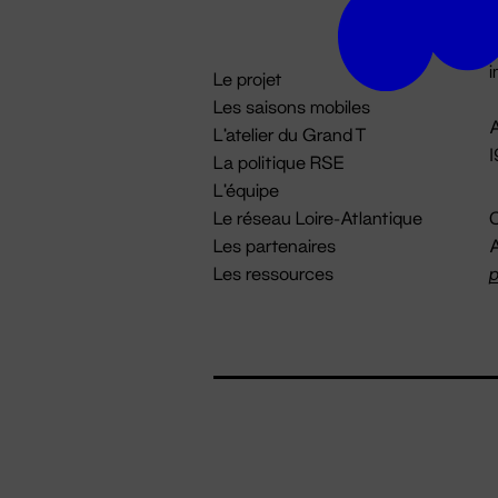
D

i
Le projet
Les saisons mobiles
A
L'atelier du Grand T
La politique RSE
L'équipe
Le réseau Loire-Atlantique
C
Les partenaires
A
Les ressources
p