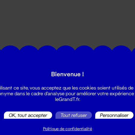
utes les actualités du Grand T :
Bienvenue !
ilisant ce site, vous acceptez que les cookies soient utilisés de
nyme dans le cadre d'analyse pour améliorer votre expérience
leGrandT.fr.
OK, tout accepter
Tout refuser
Personnaliser
illetterie
2 51 88 25 25
Politique de confidentialité
illetterie@leGrandT.fr