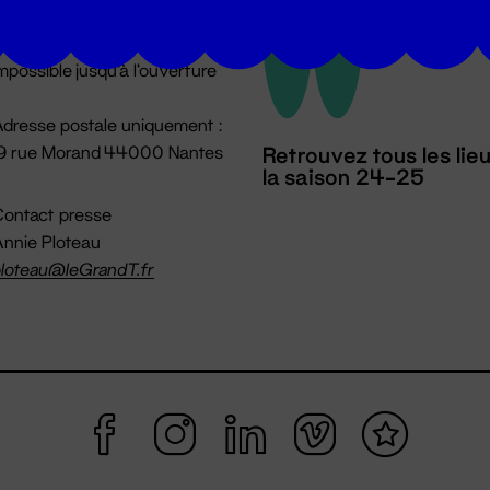
u lundi au vendredi 14h → 18h
 Accueil physique
mpossible jusqu'à l'ouverture
dresse postale uniquement :
19 rue Morand 44000 Nantes
Retrouvez tous les lie
la saison 24-25
ontact presse
nnie Ploteau
loteau@leGrandT.fr