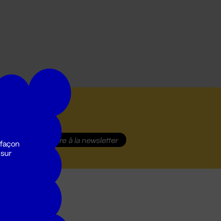
S'inscrire
à la newsletter
 façon
 sur