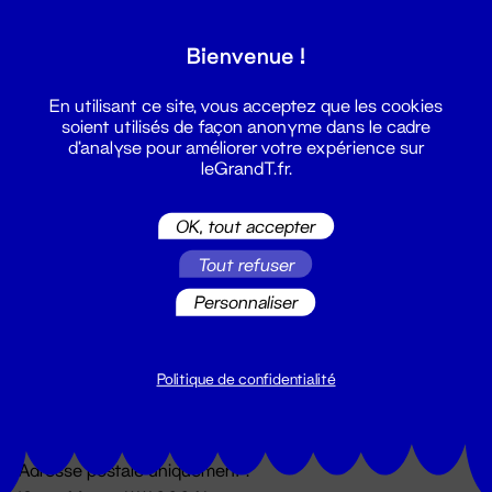
Grand T :
Bienvenue !
S'inscrire
En utilisant ce site, vous acceptez que les cookies
soient utilisés de façon anonyme dans le cadre
d'analyse pour améliorer votre expérience sur
leGrandT.fr.
OK, tout accepter
Tout refuser
Personnaliser
Billetterie
02 51 88 25 25
billetterie@leGrandT.fr
Politique de confidentialité
Du lundi au vendredi 14h → 18h
🚨 Accueil physique impossible jusqu'à l'ouverture
Adresse postale uniquement :