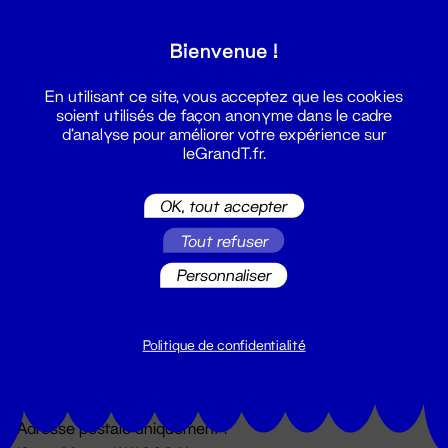
Grand T :
Bienvenue !
S'inscrire
En utilisant ce site, vous acceptez que les cookies
soient utilisés de façon anonyme dans le cadre
d'analyse pour améliorer votre expérience sur
leGrandT.fr.
OK, tout accepter
Tout refuser
Personnaliser
Billetterie
02 51 88 25 25
billetterie@leGrandT.fr
Politique de confidentialité
Du lundi au vendredi 14h → 18h
🚨 Accueil physique impossible jusqu'à l'ouverture
Adresse postale uniquement :