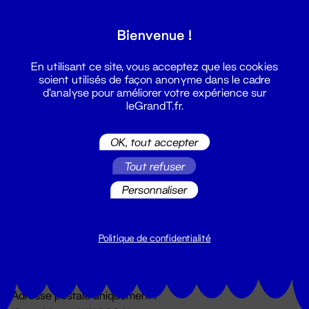
Grand T :
Bienvenue !
S'inscrire
En utilisant ce site, vous acceptez que les cookies
soient utilisés de façon anonyme dans le cadre
d'analyse pour améliorer votre expérience sur
leGrandT.fr.
OK, tout accepter
Tout refuser
Personnaliser
Billetterie
02 51 88 25 25
billetterie@leGrandT.fr
Politique de confidentialité
Du lundi au vendredi 14h → 18h
🚨 Accueil physique impossible jusqu'à l'ouverture
Adresse postale uniquement :