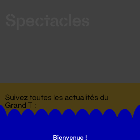
Spectacles
Suivez toutes les actualités du
Grand T :
S'inscrire
Bienvenue !