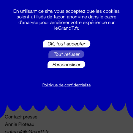
En utilisant ce site, vous acceptez que les cookies
soient utilisés de façon anonyme dans le cadre
d'analyse pour améliorer votre expérience sur
leGrandT.fr.
OK, tout accepter
Billetterie
Tout refuser
02 51 88 25 25
billetterie@leGrandT.fr
Personnaliser
Du lundi au vendredi 14h → 18h
🚨 Accueil physique impossible jusqu'à l'ouverture
Politique de confidentialité
Adresse postale uniquement :
19 rue Morand 44000 Nantes
Contact presse
Annie Ploteau
ploteau@leGrandT.fr