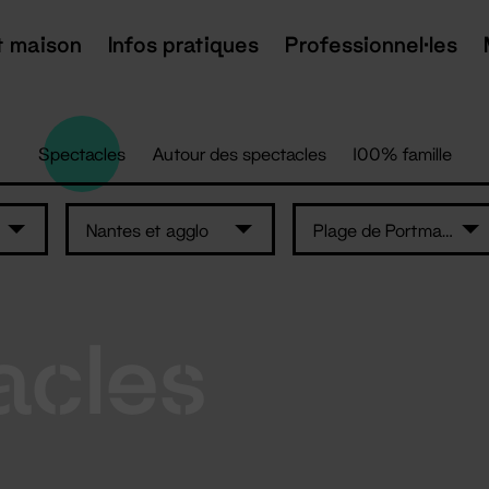
t maison
Infos pratiques
Professionnel·les
Spectacles
Autour des spectacles
100% famille
Nantes et agglo
Plage de Portmain - Pornic
acles