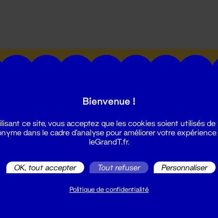
utes les actualités du Grand T :
Bienvenue !
ilisant ce site, vous acceptez que les cookies soient utilisés de
nyme dans le cadre d'analyse pour améliorer votre expérience
leGrandT.fr.
illetterie
2 51 88 25 25
OK, tout accepter
Tout refuser
Personnaliser
illetterie@leGrandT.fr
u lundi au vendredi 14h → 18h
Politique de confidentialité
 Accueil physique
mpossible jusqu'à l'ouverture