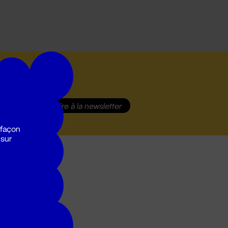
S'inscrire
à la newsletter
 façon
 sur