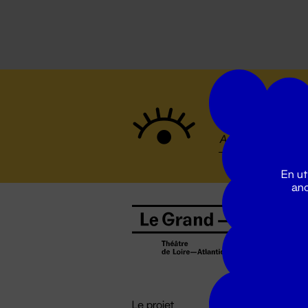
Suivez to
En ut
ano
B
0
b
D

i
Le projet