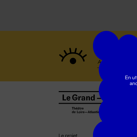
Suivez to
En ut
ano
B
0
b
D

i
Le projet