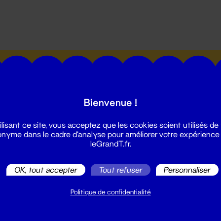
utes les actualités du Grand T :
Bienvenue !
ilisant ce site, vous acceptez que les cookies soient utilisés de
nyme dans le cadre d'analyse pour améliorer votre expérience
leGrandT.fr.
illetterie
2 51 88 25 25
OK, tout accepter
Tout refuser
Personnaliser
illetterie@leGrandT.fr
u lundi au vendredi 14h → 18h
Politique de confidentialité
 Accueil physique
mpossible jusqu'à l'ouverture