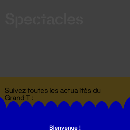
Spectacles
Suivez toutes les actualités du
Grand T :
S'inscrire
Bienvenue !