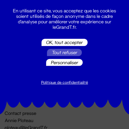
En utilisant ce site, vous acceptez que les cookies
soient utilisés de façon anonyme dans le cadre
d'analyse pour améliorer votre expérience sur
leGrandT.fr.
OK, tout accepter
Billetterie
Tout refuser
02 51 88 25 25
billetterie@leGrandT.fr
Personnaliser
Du lundi au vendredi 14h → 18h
🚨 Accueil physique impossible jusqu'à l'ouverture
Politique de confidentialité
Adresse postale uniquement :
19 rue Morand 44000 Nantes
Contact presse
Annie Ploteau
ploteau@leGrandT.fr