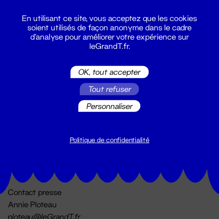
En utilisant ce site, vous acceptez que les cookies
soient utilisés de façon anonyme dans le cadre
d'analyse pour améliorer votre expérience sur
leGrandT.fr.
OK, tout accepter
Billetterie
Tout refuser
02 51 88 25 25
billetterie@leGrandT.fr
Personnaliser
Du lundi au vendredi 14h → 18h
🚨 Accueil physique impossible jusqu'à l'ouverture
Politique de confidentialité
Adresse postale uniquement :
19 rue Morand 44000 Nantes
Contact presse
Annie Ploteau
ploteau@leGrandT.fr