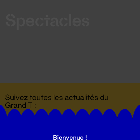
Spectacles
Suivez toutes les actualités du
Grand T :
S'inscrire
Bienvenue !