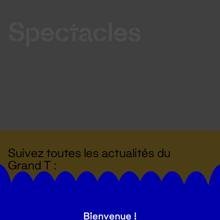
Spectacles
Suivez toutes les actualités du
Grand T :
S'inscrire
Bienvenue !