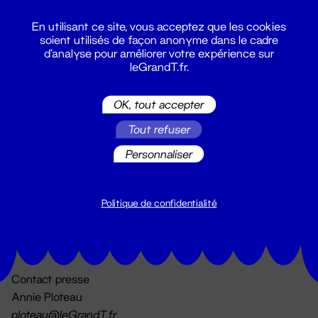
En utilisant ce site, vous acceptez que les cookies
soient utilisés de façon anonyme dans le cadre
d'analyse pour améliorer votre expérience sur
leGrandT.fr.
OK, tout accepter
Billetterie
Tout refuser
02 51 88 25 25
billetterie@leGrandT.fr
Personnaliser
Du lundi au vendredi 14h → 18h
🚨 Accueil physique impossible jusqu'à l'ouverture
Politique de confidentialité
Adresse postale uniquement :
19 rue Morand 44000 Nantes
Contact presse
Annie Ploteau
ploteau@leGrandT.fr