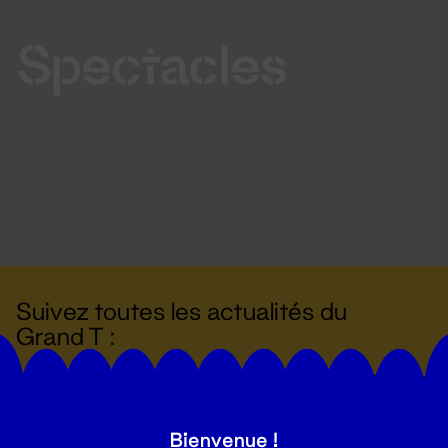
Spectacles
Suivez toutes les actualités du
Grand T :
S'inscrire
Bienvenue !