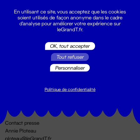
En utilisant ce site, vous acceptez que les cookies
soient utilisés de façon anonyme dans le cadre
d'analyse pour améliorer votre expérience sur
leGrandT.fr.
OK, tout accepter
Billetterie
Tout refuser
02 51 88 25 25
billetterie@leGrandT.fr
Personnaliser
Du lundi au vendredi 14h → 18h
🚨 Accueil physique impossible jusqu'à l'ouverture
Politique de confidentialité
Adresse postale uniquement :
19 rue Morand 44000 Nantes
Contact presse
Annie Ploteau
ploteau@leGrandT.fr