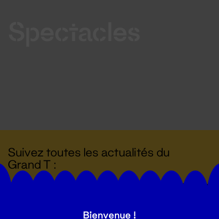
Spectacles
Suivez toutes les actualités du
Grand T :
S'inscrire
Bienvenue !