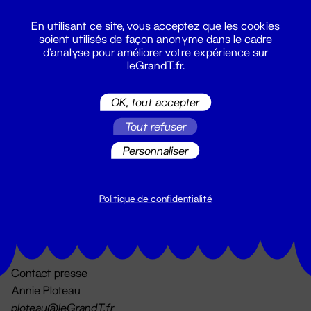
En utilisant ce site, vous acceptez que les cookies
soient utilisés de façon anonyme dans le cadre
d'analyse pour améliorer votre expérience sur
leGrandT.fr.
OK, tout accepter
Billetterie
Tout refuser
02 51 88 25 25
billetterie@leGrandT.fr
Personnaliser
Du lundi au vendredi 14h → 18h
🚨 Accueil physique impossible jusqu'à l'ouverture
Politique de confidentialité
Adresse postale uniquement :
19 rue Morand 44000 Nantes
Contact presse
Annie Ploteau
ploteau@leGrandT.fr